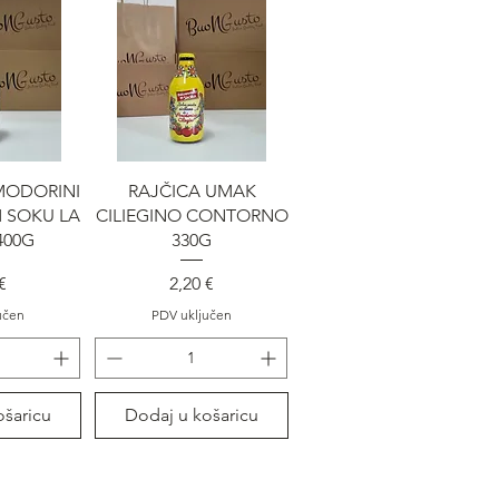
gled
Brzi pregled
MODORINI
RAJČICA UMAK
 SOKU LA
CILIEGINO CONTORNO
400G
330G
na
Cijena
€
2,20 €
učen
PDV uključen
ošaricu
Dodaj u košaricu