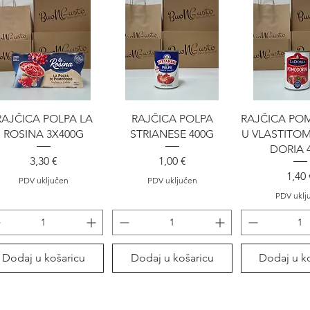
Brzi pregled
Brzi pregled
Brzi pre
RAJČICA POLPA LA
RAJČICA POLPA
RAJČICA PO
ROSINA 3X400G
STRIANESE 400G
U VLASTITOM
DORIA 
Cijena
Cijena
3,30 €
1,00 €
Cije
1,40 
PDV uključen
PDV uključen
PDV uklj
Dodaj u košaricu
Dodaj u košaricu
Dodaj u k