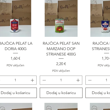
Brzi pregled
Brzi pregled
Brzi pre
RAJČICA PELAT LA
RAJČICA PELAT SAN
RAJČICA 
DORIA 400G
MARZANO DOP
STRIANES
STRIANESE 400G
Cijena
Cije
1,60 €
1,70 
Cijena
2,20 €
PDV uključen
PDV uklj
PDV uključen
Dodaj u košaricu
Dodaj u košaricu
Dodaj u k