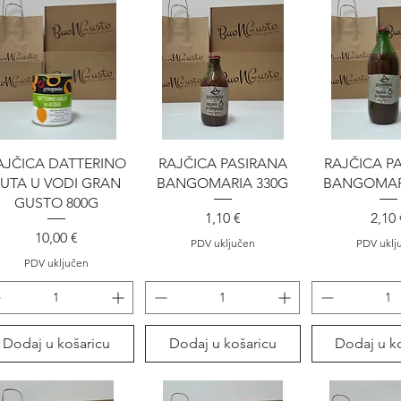
Brzi pregled
Brzi pregled
Brzi pre
AJČICA DATTERINO
RAJČICA PASIRANA
RAJČICA P
ŽUTA U VODI GRAN
BANGOMARIA 330G
BANGOMAR
GUSTO 800G
Cijena
Cije
1,10 €
2,10 
Cijena
10,00 €
PDV uključen
PDV uklj
PDV uključen
Dodaj u košaricu
Dodaj u košaricu
Dodaj u k