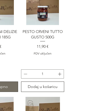
gled
Brzi pregled
I DELIZIE
PESTO CRVENI TUTTO
 185G
GUSTO 500G
na
Cijena
€
11,90 €
učen
PDV uključen
upno
Dodaj u košaricu