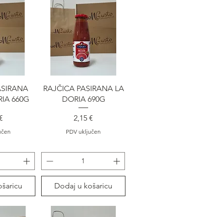
gled
Brzi pregled
ASIRANA
RAJČICA PASIRANA LA
IA 660G
DORIA 690G
na
Cijena
€
2,15 €
učen
PDV uključen
ošaricu
Dodaj u košaricu