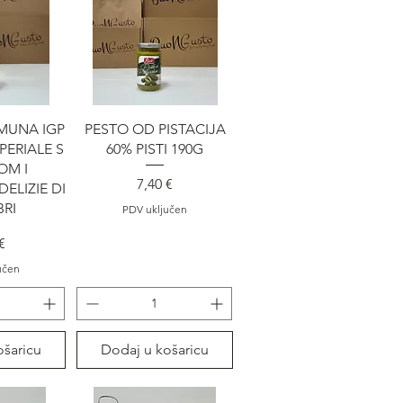
gled
Brzi pregled
MUNA IGP
PESTO OD PISTACIJA
PERIALE S
60% PISTI 190G
OM I
Cijena
7,40 €
ELIZIE DI
BRI
PDV uključen
na
€
učen
ošaricu
Dodaj u košaricu