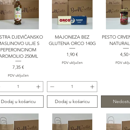
Brzi pregled
Brzi pregled
Brzi pre
STRA DJEVIČANSKO
MAJONEZA BEZ
PESTO CRVEN
ASLINOVO ULJE S
GLUTENA ORCO 140G
NATURALI
PEPERONCINOM
Cijena
Cije
1,90 €
4,50 
AROMOLIO 250ML
PDV uključen
PDV uklj
Cijena
7,35 €
PDV uključen
Dodaj u košaricu
Dodaj u košaricu
Nedost