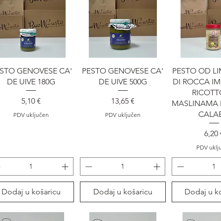
Brzi pregled
Brzi pregled
Brzi pre
STO GENOVESE CA'
PESTO GENOVESE CA'
PESTO OD LI
DE UIVE 180G
DE UIVE 500G
DI ROCCA IM
RICOTT
Cijena
Cijena
5,10 €
13,65 €
MASLINAMA D
CALA
PDV uključen
PDV uključen
Cije
6,20 
PDV uklj
Dodaj u košaricu
Dodaj u košaricu
Dodaj u k