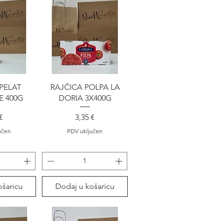
gled
Brzi pregled
PELAT
RAJČICA POLPA LA
E 400G
DORIA 3X400G
na
Cijena
€
3,35 €
učen
PDV uključen
ošaricu
Dodaj u košaricu