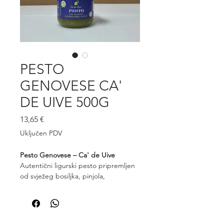
PESTO
GENOVESE CA'
DE UIVE 500G
Cijena
13,65 €
Uključen PDV
Pesto Genovese – Ca' de Uive
Autentični ligurski pesto pripremljen
od svježeg bosiljka, pinjola,
parmezana i visokokvalitetnog
maslinovog ulja. Pesto Genovese Ca'
de Uive odlikuje se intenzivnom
zelenom bojom, svježom aromom i