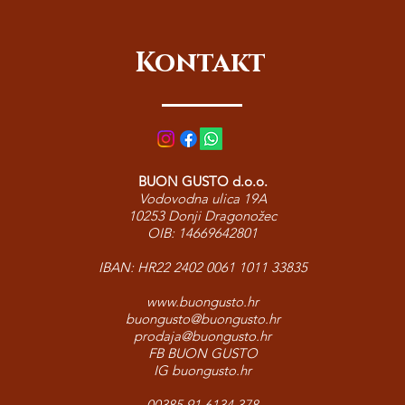
Kontakt
BUON GUSTO d.o.o.
Vodovodna ulica 19A
10253 Donji Dragonožec
OIB: 14669642801
IBAN: HR22 2402 0061 1011 33835
www.buongusto.hr
buongusto@buongusto.hr
prodaja@buongusto.hr
FB BUON GUSTO
IG buongusto.hr
00385 91 6134 378