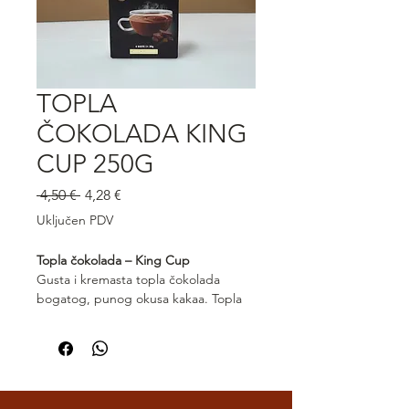
TOPLA
ČOKOLADA KING
CUP 250G
Redovna
Cijena
 4,50 € 
4,28 €
cijena
s
Uključen PDV
popustom
Topla čokolada – King Cup
Gusta i kremasta topla čokolada
bogatog, punog okusa kakaa. Topla
čokolada King Cup pruža savršenu
ravnotežu slatkoće i intenziteta, uz
baršunastu teksturu u svakoj šalici.
Idealna za hladne dane, doručke ili
slatke pauze s pravim osjećajem