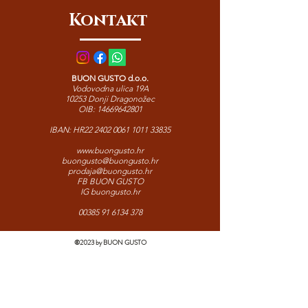
užitka.
Kontakt
BUON GUSTO d.o.o.
Vodovodna ulica 19A
10253 Donji Dragonožec
OIB:
14669642801
IBAN: HR22
2402 0061 1011 33835
www.buongusto.hr
buongusto@buongusto.hr
prodaja@buongusto.hr
FB BUON GUSTO
IG buongusto.hr
00385 91 6134 378
©2023 by BUON GUSTO