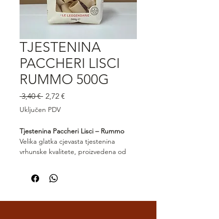
TJESTENINA
PACCHERI LISCI
RUMMO 500G
Redovna
Cijena
 3,40 € 
2,72 €
cijena
s
Uključen PDV
popustom
Tjestenina Paccheri Lisci – Rummo
Velika glatka cjevasta tjestenina
vrhunske kvalitete, proizvedena od
100% durum pšenice prema poznatoj
Rummo Lenta Lavorazione® metodi.
Paccheri Rummo zadržavaju savršenu
čvrstoću i nakon kuhanja, uz izvrsno
prianjanje bogatih i kremastih umaka.
Idealni za jela s plodovima mora,