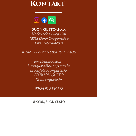
Kontakt
mesne ragùe i punjene recepte iz
pećnice.
BUON GUSTO d.o.o.
Vodovodna ulica 19A
10253 Donji Dragonožec
OIB:
14669642801
IBAN: HR22
2402 0061 1011 33835
www.buongusto.hr
buongusto@buongusto.hr
prodaja@buongusto.hr
FB BUON GUSTO
IG buongusto.hr
00385 91 6134 378
©2023 by BUON GUSTO