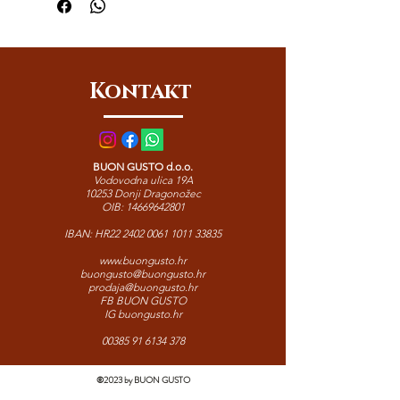
ugostiteljstvo i catering. Linguine La
Molisana zadržavaju elastičnost, oblik i
savršenu teksturu čak i nakon
ponovnog zagrijavanja. Izvrsne su za
Kontakt
riblje, kremaste i lagane mediteranske
umake koji traže vrhunsku
postojanost.
BUON GUSTO d.o.o.
Vodovodna ulica 19A
10253 Donji Dragonožec
OIB:
14669642801
IBAN: HR22
2402 0061 1011 33835
www.buongusto.hr
buongusto@buongusto.hr
prodaja@buongusto.hr
FB BUON GUSTO
IG buongusto.hr
00385 91 6134 378
©2023 by BUON GUSTO