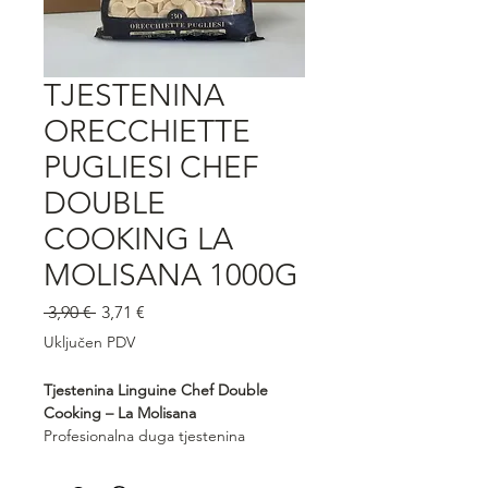
TJESTENINA
ORECCHIETTE
PUGLIESI CHEF
DOUBLE
COOKING LA
MOLISANA 1000G
Redovna
Cijena
 3,90 € 
3,71 €
cijena
s
Uključen PDV
popustom
Tjestenina Linguine Chef Double
Cooking – La Molisana
Profesionalna duga tjestenina
posebno razvijena za “double
cooking” pripremu, idealna za