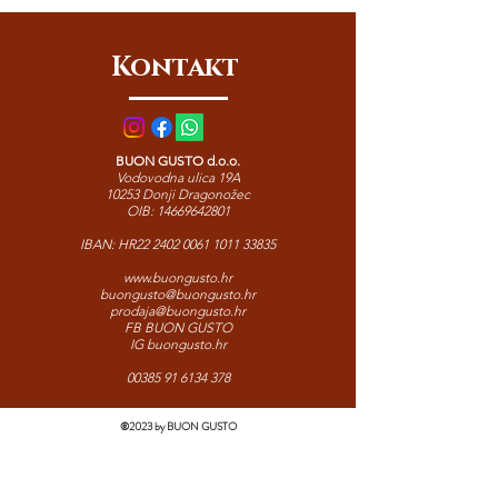
pećnice, bogate mesne ili kremaste
umake. Autentična talijanska kvaliteta
Kontakt
koja pretvara svaki recept u pravo
gurmansko jelo.
BUON GUSTO d.o.o.
Vodovodna ulica 19A
10253 Donji Dragonožec
OIB:
14669642801
IBAN: HR22
2402 0061 1011 33835
www.buongusto.hr
buongusto@buongusto.hr
prodaja@buongusto.hr
FB BUON GUSTO
IG buongusto.hr
00385 91 6134 378
©2023 by BUON GUSTO