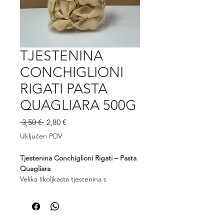
TJESTENINA
CONCHIGLIONI
RIGATI PASTA
QUAGLIARA 500G
Redovna
Cijena
 3,50 € 
2,80 €
cijena
s
Uključen PDV
popustom
Tjestenina Conchiglioni Rigati – Pasta
Quagliara
Velika školjkasta tjestenina s
rebrastom površinom koja savršeno
zadržava umake i punjenja.
Conchiglioni Rigati Pasta Quagliara
idealni su za punjene recepte iz