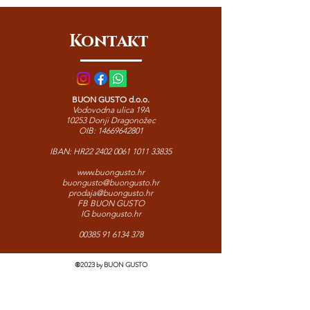
sastojak laganih, mediteranskih jela.
Kontakt
BUON GUSTO d.o.o.
Vodovodna ulica 19A
10253 Donji Dragonožec
OIB:
14669642801
IBAN: HR22
2402 0061 1011 33835
www.buongusto.hr
buongusto@buongusto.hr
prodaja@buongusto.hr
FB BUON GUSTO
IG buongusto.hr
00385 91 6134 378
©2023 by BUON GUSTO