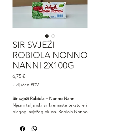
SIR SVJEŽI
ROBIOLA NONNO
NANNI 2X100G
Cijena
6,75 €
Uključen PDV
Sir svježi Robiola – Nonno Nanni
Nježni talijanski sir kremaste teksture i
blagog, svježeg okusa. Robiola Nonno
Nanni izrađena je od pažljivo
odabranog mlijeka te se ističe svojom
lakoćom i profinjenom aromom.
Savršena za mazanje, predjela ili kao