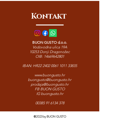
plemenite plijesni. Idealan izbor za
ljubitelje intenzivnih sireva – savršen
Kontakt
uz vino, kruh ili kao dodatak toplim
jelima.
BUON GUSTO d.o.o.
Vodovodna ulica 19A
10253 Donji Dragonožec
OIB:
14669642801
IBAN: HR22
2402 0061 1011 33835
www.buongusto.hr
buongusto@buongusto.hr
prodaja@buongusto.hr
FB BUON GUSTO
IG buongusto.hr
00385 91 6134 378
©2023 by BUON GUSTO