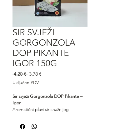
SIR SVJEŽI
GORGONZOLA
DOP PIKANTE
IGOR 150G
Redovna
Cijena
 4,20 € 
3,78 €
cijena
s
Uključen PDV
popustom
Sir svježi Gorgonzola DOP Pikante –
Igor
Aromatični plavi sir snažnijeg
karaktera, proizveden od 100%
kravljeg mlijeka. Gorgonzola Pikante
Igor donosi bogat, pikantan okus i
kremastu teksturu s izraženim notama