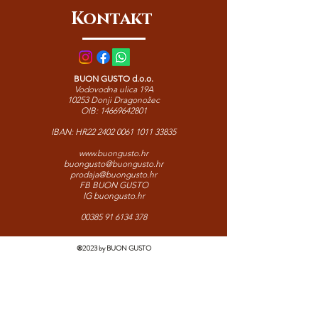
je uz vino, masline ili jednostavno kao
Kontakt
dio autentičnog mediteranskog
užitka.
BUON GUSTO d.o.o.
Vodovodna ulica 19A
10253 Donji Dragonožec
OIB:
14669642801
IBAN: HR22
2402 0061 1011 33835
www.buongusto.hr
buongusto@buongusto.hr
prodaja@buongusto.hr
FB BUON GUSTO
IG buongusto.hr
00385 91 6134 378
©2023 by BUON GUSTO