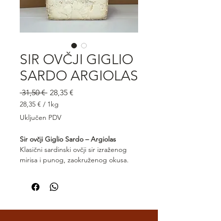
SIR OVČJI GIGLIO
SARDO ARGIOLAS
Redovna
Cijena
 31,50 € 
28,35 €
cijena
s
28,35 €
/
1kg
popustom
28,35 €
Uključen PDV
za
1
Sir ovčji Giglio Sardo – Argiolas
Kilogram
Klasični sardinski ovčji sir izraženog
mirisa i punog, zaokruženog okusa.
Proizveden od 100% ovčjeg mlijeka,
Giglio Sardo Argiolas odlikuje se
čvrstom, ali kremastom teksturom te
blagom slanoćom koja ga čini
svestranim dodatkom jelima. Izvrstan