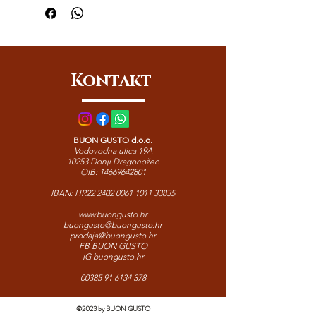
kravljeg mlijeka i dozrijevan 18
mjeseci. Montasio Stravecchio
Pezzetta donosi bogat, intenzivan
okus s blagim pikantnim notama i
kristalnom teksturom. Savršen za
Kontakt
ribanje, posluživanje uz vino ili kao
delikatesni dodatak sirnim
pladnjevima.
BUON GUSTO d.o.o.
Vodovodna ulica 19A
10253 Donji Dragonožec
OIB:
14669642801
IBAN: HR22
2402 0061 1011 33835
www.buongusto.hr
buongusto@buongusto.hr
prodaja@buongusto.hr
FB BUON GUSTO
IG buongusto.hr
00385 91 6134 378
©2023 by BUON GUSTO