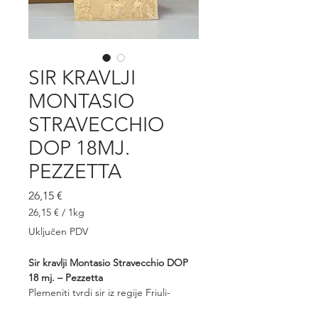
SIR KRAVLJI
MONTASIO
STRAVECCHIO
DOP 18MJ.
PEZZETTA
Cijena
26,15 €
26,15 €
/
1kg
26,15 €
Uključen PDV
za
1
Sir kravlji Montasio Stravecchio DOP
Kilogram
18 mj. – Pezzetta
Plemeniti tvrdi sir iz regije Friuli-
Venezia Giulia, proizveden od 100%