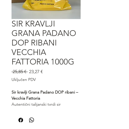
SIR KRAVLJI
GRANA PADANO
DOP RIBANI
VECCHIA
FATTORIA 1000G
Redovna
Cijena
 25,85 € 
23,27 €
cijena
s
Uključen PDV
popustom
Sir kravlji Grana Padano DOP ribani –
Vecchia Fattoria
Autentični talijanski tvrdi sir
zaštićenog podrijetla, riban za
trenutnu upotrebu. Grana Padano
Vecchia Fattoria donosi bogat, zreli
okus s blagim orašastim notama i