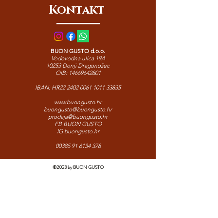
Kontakt
carpaccio, tjestenine ili kao elegantan
dodatak gurmanskim platama.
BUON GUSTO d.o.o.
Vodovodna ulica 19A
10253 Donji Dragonožec
OIB:
14669642801
IBAN: HR22
2402 0061 1011 33835
www.buongusto.hr
buongusto@buongusto.hr
prodaja@buongusto.hr
FB BUON GUSTO
IG buongusto.hr
00385 91 6134 378
©2023 by BUON GUSTO