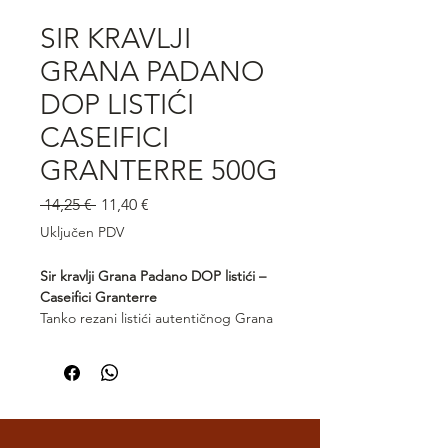
SIR KRAVLJI
GRANA PADANO
DOP LISTIĆI
CASEIFICI
GRANTERRE 500G
Redovna
Cijena
 14,25 € 
11,40 €
cijena
s
Uključen PDV
popustom
Sir kravlji Grana Padano DOP listići –
Caseifici Granterre
Tanko rezani listići autentičnog Grana
Padano s oznakom zaštićenog
podrijetla, bogatog i profinjenog
okusa. Caseifici Granterre odlikuju se
čvrstom, ali nježnom teksturom te
prepoznatljivim orašastim notama
zrelog sira. Idealni za salate,