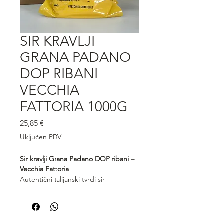
SIR KRAVLJI
GRANA PADANO
DOP RIBANI
VECCHIA
FATTORIA 1000G
Cijena
25,85 €
Uključen PDV
Sir kravlji Grana Padano DOP ribani –
Vecchia Fattoria
Autentični talijanski tvrdi sir
zaštićenog podrijetla, riban za
trenutnu upotrebu. Grana Padano
Vecchia Fattoria donosi bogat, zreli
okus s blagim orašastim notama i