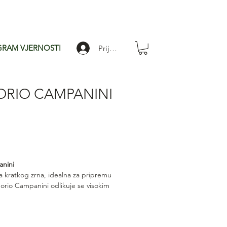
RAM VJERNOSTI
Prijavi se
ORIO CAMPANINI
a
stom
anini
iža kratkog zrna, idealna za pripremu
borio Campanini odlikuje se visokim
i daje jelu bogatu, baršunastu
taju čvrsta i sočna. Savršen izbor za
ižoto.