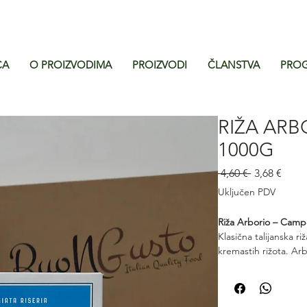
CA
O PROIZVODIMA
PROIZVODI
ČLANSTVA
PROG
RIŽA ARB
1000G
Redovna
Cijen
 4,60 € 
3,68 €
cijena
s
Uključen PDV
popu
Riža Arborio – Camp
Klasična talijanska r
kremastih rižota. Ar
sadržajem škroba koj
teksturu, dok zrna os
autentični talijanski r