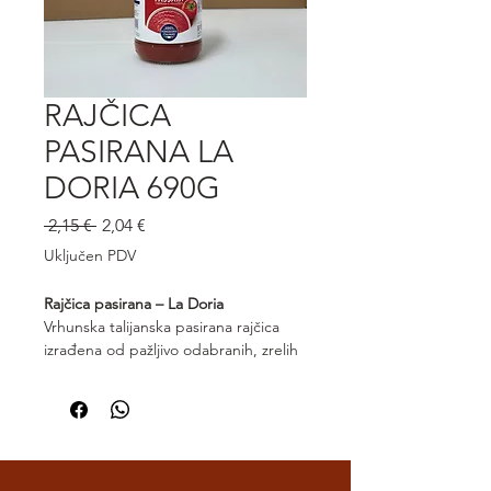
RAJČICA
PASIRANA LA
DORIA 690G
Redovna
Cijena
 2,15 € 
2,04 €
cijena
s
Uključen PDV
popustom
Rajčica pasirana – La Doria
Vrhunska talijanska pasirana rajčica
izrađena od pažljivo odabranih, zrelih
plodova. Passata La Doria ima glatku,
svilenkastu teksturu i bogat, prirodan
okus uravnotežene slatkoće i kiselosti.
Idealna je baza za umake, pizze, juhe i
sva klasična jela talijanske kuhinje.