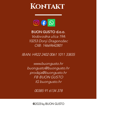
Kontakt
BUON GUSTO d.o.o.
Vodovodna ulica 19A
10253 Donji Dragonožec
OIB:
14669642801
IBAN: HR22
2402 0061 1011 33835
www.buongusto.hr
buongusto@buongusto.hr
prodaja@buongusto.hr
FB BUON GUSTO
IG buongusto.hr
00385 91 6134 378
©2023 by BUON GUSTO