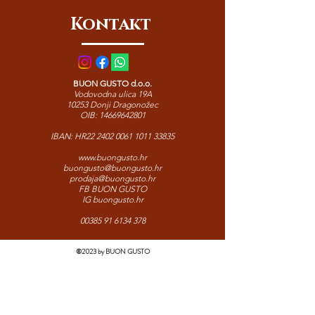
tagliatelle ili polentu – pravi okus
Kontakt
toskanske tradicije.
BUON GUSTO d.o.o.
Vodovodna ulica 19A
10253 Donji Dragonožec
OIB:
14669642801
IBAN: HR22
2402 0061 1011 33835
www.buongusto.hr
buongusto@buongusto.hr
prodaja@buongusto.hr
FB BUON GUSTO
IG buongusto.hr
00385 91 6134 378
©2023 by BUON GUSTO