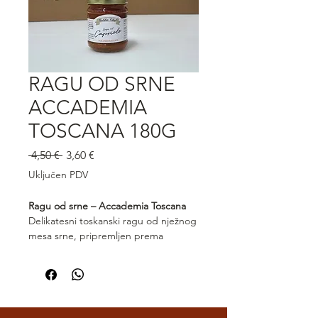
RAGU OD SRNE
ACCADEMIA
TOSCANA 180G
Redovna
Cijena
 4,50 € 
3,60 €
cijena
s
Uključen PDV
popustom
Ragu od srne – Accademia Toscana
Delikatesni toskanski ragu od nježnog
mesa srne, pripremljen prema
tradicionalnom receptu s rajčicom,
vinom i aromatičnim biljem. Ragu
Accademia Toscana ima bogat,
uravnotežen okus i profinjenu aromu
divljači. Izvrstan uz svježu tjesteninu,