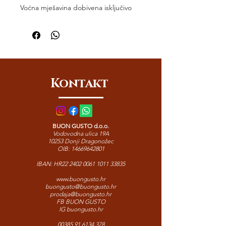
Voćna mješavina dobivena isključivo
od 100% prirodnih sastojaka, bez
dodatka šećera, vode ili konzervansa.
Lome Masseria Fruttirossi spaja
intenzitet šipka sa slatkoćom jagoda i
svježinom malina u osvježavajući,
aromatičan napitak. Savršen za
Kontakt
svakodnevno uživanje i prirodan izvor
voćne energije.
BUON GUSTO d.o.o.
Vodovodna ulica 19A
10253 Donji Dragonožec
OIB:
14669642801
IBAN: HR22
2402 0061 1011 33835
www.buongusto.hr
buongusto@buongusto.hr
prodaja@buongusto.hr
FB BUON GUSTO
IG buongusto.hr
00385 91 6134 378