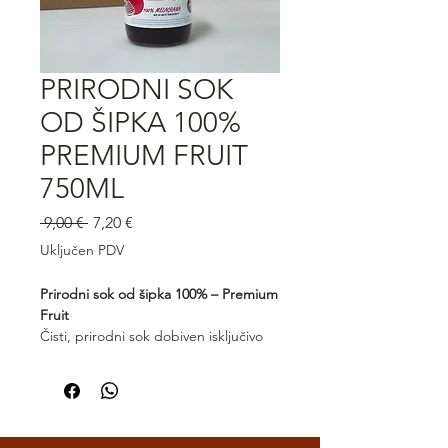
PRIRODNI SOK
OD ŠIPKA 100%
PREMIUM FRUIT
750ML
Redovna
Cijena
 9,00 € 
7,20 €
cijena
s
Uključen PDV
popustom
Prirodni sok od šipka 100% – Premium
Fruit
Čisti, prirodni sok dobiven isključivo
od ploda šipka, bez dodatka šećera,
vode ili konzervansa. Premium Fruit
sok odlikuje se bogatim, intenzivnim
okusom i prirodnom svježinom, uz
visoki udio antioksidansa. Idealan za