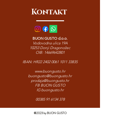
svakodnevno osvježenje i prirodnu
Kontakt
podršku organizmu.
BUON GUSTO d.o.o.
Vodovodna ulica 19A
10253 Donji Dragonožec
OIB:
14669642801
IBAN: HR22
2402 0061 1011 33835
www.buongusto.hr
buongusto@buongusto.hr
prodaja@buongusto.hr
FB BUON GUSTO
IG buongusto.hr
00385 91 6134 378
©2023 by BUON GUSTO