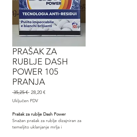
PRAŠAK ZA
RUBLJE DASH
POWER 105
PRANJA
Redovna
Cijena
 35,25 € 
28,20 €
cijena
s
Uključen PDV
popustom
Prašak za rublje Dash Power
Snažan prašak za rublje dizajniran za
temeljito uklanjanje mrlja i
besprijekornu čistoću već pri nižim