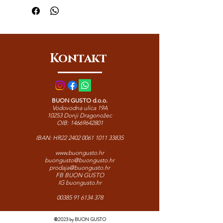
temperaturama. Dash Power
osigurava svježinu, blistavu čistoću i
ugodan miris rublja nakon svakog
pranja. Pouzdan izbor za svakodnevnu
njegu svih vrsta tkanina.
Kontakt
BUON GUSTO d.o.o.
Vodovodna ulica 19A
10253 Donji Dragonožec
OIB:
14669642801
IBAN: HR22
2402 0061 1011 33835
www.buongusto.hr
buongusto@buongusto.hr
prodaja@buongusto.hr
FB BUON GUSTO
IG buongusto.hr
00385 91 6134 378
©2023 by BUON GUSTO