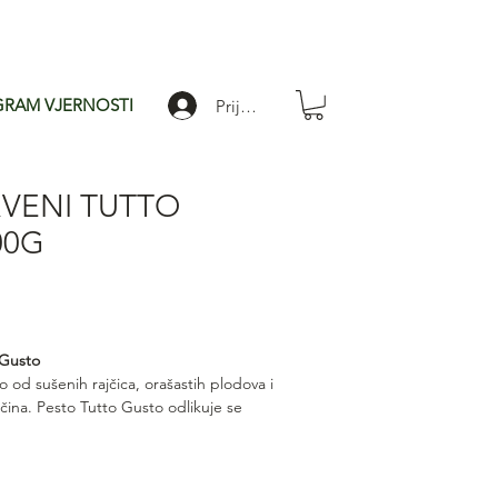
RAM VJERNOSTI
Prijavi se
VENI TUTTO
00G
jena
pustom
 Gusto
to od sušenih rajčica, orašastih plodova i
ačina. Pesto Tutto Gusto odlikuje se
okusom i glatkom, kremastom
 tjesteninu, bruschette, pizze ili kao
mediteranskim jelima.