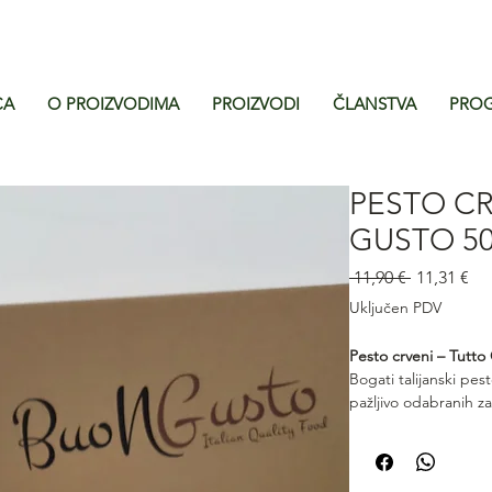
CA
O PROIZVODIMA
PROIZVODI
ČLANSTVA
PROG
PESTO CR
GUSTO 5
Redovna
Ci
 11,90 € 
11,31 €
cijena
s
Uključen PDV
po
Pesto crveni – Tutto
Bogati talijanski pes
pažljivo odabranih z
intenzivnim, punim 
teksturom. Idealan za
aromatičan dodatak 