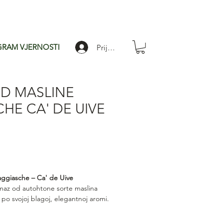
RAM VJERNOSTI
Prijavi se
D MASLINE
HE CA' DE UIVE
a
stom
ggiasche – Ca' de Uive
namaz od autohtone sorte maslina
po svojoj blagoj, elegantnoj aromi.
a glatku teksturu i uravnotežen,
i okus. Idealan za bruschette, sendviče,