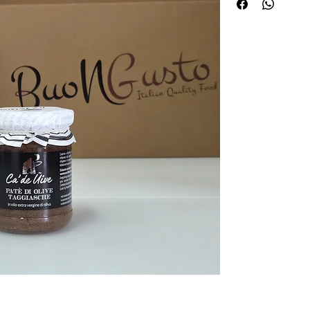
riblja jela ili kao so
predjelima.