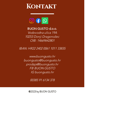
pladnjevima. Klasičan mediteranski
Kontakt
prilog s karakterom.
BUON GUSTO d.o.o.
Vodovodna ulica 19A
10253 Donji Dragonožec
OIB:
14669642801
IBAN: HR22
2402 0061 1011 33835
www.buongusto.hr
buongusto@buongusto.hr
prodaja@buongusto.hr
FB BUON GUSTO
IG buongusto.hr
00385 91 6134 378
©2023 by BUON GUSTO