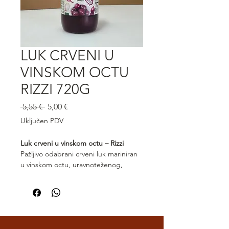
LUK CRVENI U
VINSKOM OCTU
RIZZI 720G
Redovna
Cijena
 5,55 € 
5,00 €
cijena
s
Uključen PDV
popustom
Luk crveni u vinskom octu – Rizzi
Pažljivo odabrani crveni luk mariniran
u vinskom octu, uravnoteženog,
svježeg okusa s blagom kiselkastom
notom. Luk Rizzi zadržava svoju
hrskavu teksturu i prirodnu slatkoću,
čineći ga idealnim dodatkom mesnim
jelima, salatama, sendvičima i antipasti