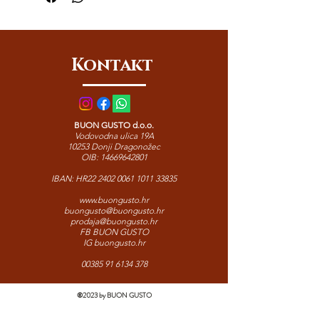
orašastog okusa. Krema od artičoka s
komadićima Tutto Gusto idealna je za
mazanje na bruschette, pripremu
umaka za tjesteninu ili kao gurmanski
Kontakt
dodatak mesnim i ribljim jelima.
BUON GUSTO d.o.o.
Vodovodna ulica 19A
10253 Donji Dragonožec
OIB:
14669642801
IBAN: HR22
2402 0061 1011 33835
www.buongusto.hr
buongusto@buongusto.hr
prodaja@buongusto.hr
FB BUON GUSTO
IG buongusto.hr
00385 91 6134 378
©2023 by BUON GUSTO