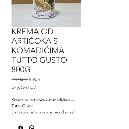
KREMA OD
ARTIČOKA S
KOMADIĆIMA
TUTTO GUSTO
800G
Redovna
Cijena
 11,00 € 
9,90 €
cijena
s
Uključen PDV
popustom
Krema od artičoka s komadićima –
Tutto Gusto
Delikatna talijanska krema od svježih
artičoka s komadićima, glatke
teksture i profinjenog, blago