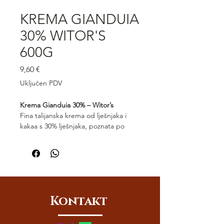
KREMA GIANDUIA
30% WITOR'S
600G
Cijena
9,60 €
Uključen PDV
Krema Gianduia 30% – Witor’s
Fina talijanska krema od lješnjaka i
kakaa s 30% lješnjaka, poznata po
svojoj bogatoj aromi i svilenkastoj
teksturi. Krema Gianduia Witor’s
donosi savršenu ravnotežu između
čokolade i orašastih nota. Idealna za
mazanje, punjenje kolača ili
jednostavno uživanje na žlicu.
Kontakt