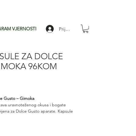
RAM VJERNOSTI
Prijavi se
SULE ZA DOLCE
IMOKA 96KOM
jena
pustom
ce Gusto – Gimoka
a kava uravnoteženog okusa i bogate
ijena za Dolce Gusto aparate. Kapsule
u aromu, postojanu kremu i ugodan
lici. Savršen izbor za svakodnevno
lijanskom espressu kod kuće ili u