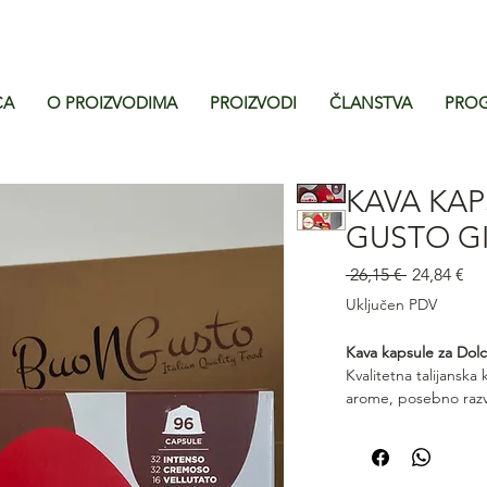
CA
O PROIZVODIMA
PROIZVODI
ČLANSTVA
PROG
KAVA KAP
GUSTO G
Redovna
Ci
 26,15 € 
24,84 €
cijena
s
Uključen PDV
po
Kava kapsule za Dol
Kvalitetna talijansk
arome, posebno razv
Gimoka pružaju pun
završetak u svakoj ša
uživanje u pravom ta