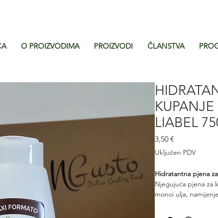
CA
O PROIZVODIMA
PROIZVODI
ČLANSTVA
PROG
HIDRATA
KUPANJE
LIABEL 7
Cijena
3,50 €
Uključen PDV
Hidratantna pjena za
Njegujuća pjena za k
monoi ulja, namijenje
Kokos i Monoi nježno
ugodno mirisnom. Sav