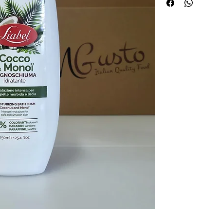
tropske njege u vlast