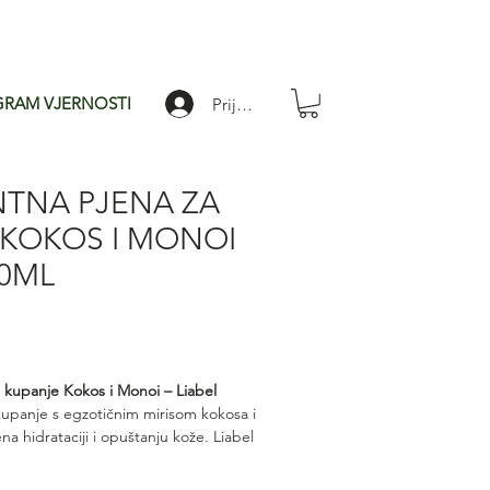
RAM VJERNOSTI
Prijavi se
NTNA PJENA ZA
 KOKOS I MONOI
50ML
 kupanje Kokos i Monoi – Liabel
upanje s egzotičnim mirisom kokosa i
na hidrataciji i opuštanju kože. Liabel
 čisti, ostavlja kožu mekom, glatkom i
ršena za trenutke opuštanja i osjećaj