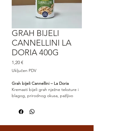
GRAH BIJELI
CANNELLINI LA
DORIA 400G
Cijena
1,20 €
Uključen PDV
Grah bijeli Cannellini – La Doria
Kremasti bijeli grah nježne teksture i
blagog, prirodnog okusa, pažljivo
kuhan i konzerviran kako bi zadržao
svoju kvalitetu. Cannellini La Doria
idealan je za salate, juhe, variva i
mediteranska jela. Svestran i hranjiv
sastojak koji se savršeno uklapa u