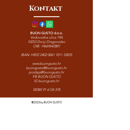
klasičnu talijansku kuhinju.
Kontakt
BUON GUSTO d.o.o.
Vodovodna ulica 19A
10253 Donji Dragonožec
OIB:
14669642801
IBAN: HR22
2402 0061 1011 33835
www.buongusto.hr
buongusto@buongusto.hr
prodaja@buongusto.hr
FB BUON GUSTO
IG buongusto.hr
00385 91 6134 378
©2023 by BUON GUSTO