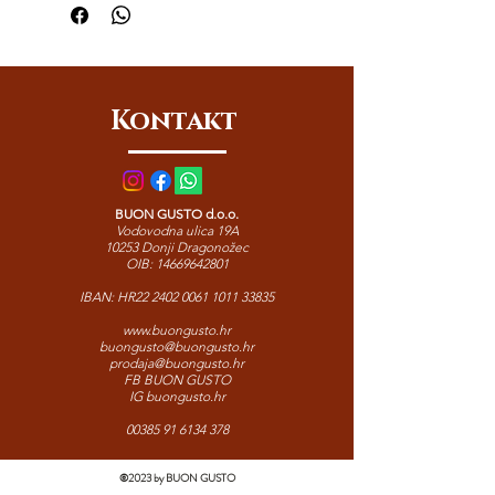
dinamičan stil života. Breeze Sporting
3u1 učinkovito čisti, revitalizira i
ostavlja dugotrajan osjećaj svježine.
Idealan za svakodnevnu upotrebu,
treninge i brzu njegu nakon
Kontakt
aktivnosti.
BUON GUSTO d.o.o.
Vodovodna ulica 19A
10253 Donji Dragonožec
OIB:
14669642801
IBAN: HR22
2402 0061 1011 33835
www.buongusto.hr
buongusto@buongusto.hr
prodaja@buongusto.hr
FB BUON GUSTO
IG buongusto.hr
00385 91 6134 378
©2023 by BUON GUSTO