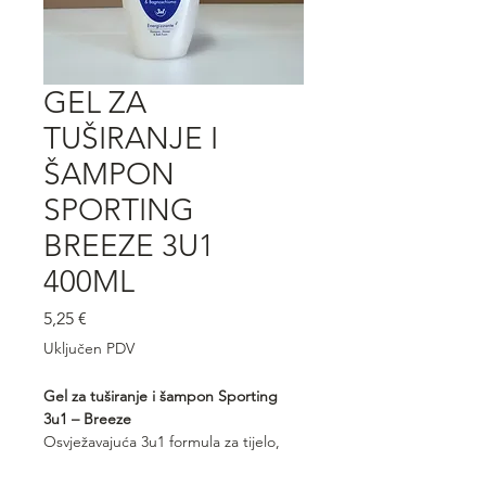
GEL ZA
TUŠIRANJE I
ŠAMPON
SPORTING
BREEZE 3U1
400ML
Cijena
5,25 €
Uključen PDV
Gel za tuširanje i šampon Sporting
3u1 – Breeze
Osvježavajuća 3u1 formula za tijelo,
kosu i lice, stvorena za aktivan i