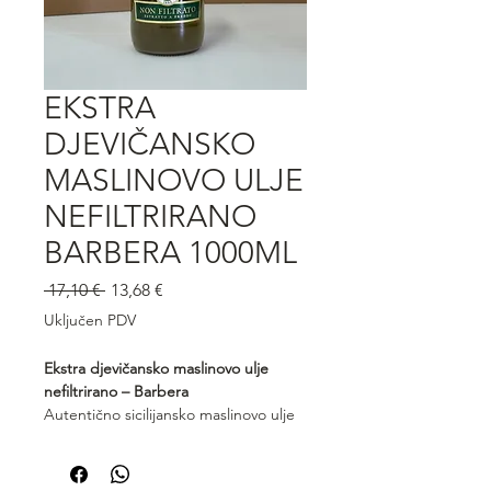
EKSTRA
DJEVIČANSKO
MASLINOVO ULJE
NEFILTRIRANO
BARBERA 1000ML
Redovna
Cijena
 17,10 € 
13,68 €
cijena
s
Uključen PDV
popustom
Ekstra djevičansko maslinovo ulje
nefiltrirano – Barbera
Autentično sicilijansko maslinovo ulje
bogatog, punog okusa i izražene
voćne arome. Nefiltrirano Barbera ulje
zadržava prirodne čestice masline, što