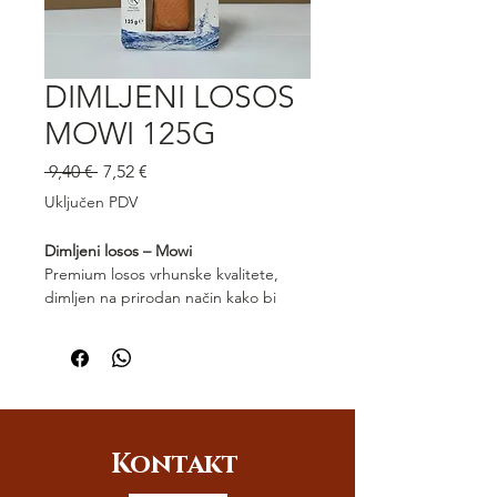
DIMLJENI LOSOS
MOWI 125G
Redovna
Cijena
 9,40 € 
7,52 €
cijena
s
Uključen PDV
popustom
Dimljeni losos – Mowi
Premium losos vrhunske kvalitete,
dimljen na prirodan način kako bi
zadržao svoju mekoću i bogat,
uravnotežen okus. Dimljeni losos Mowi
odlikuje se nježnom teksturom,
delikatnim mirisom i savršenim
balansom između slanosti i svježine.
Idealan za predjela, salate ili kao
Kontakt
luksuzni dodatak doručku.