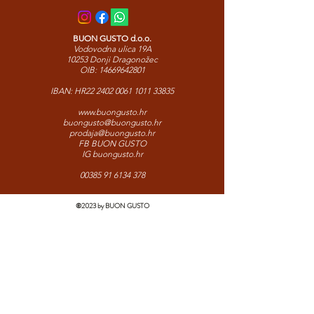
BUON GUSTO d.o.o.
Vodovodna ulica 19A
10253 Donji Dragonožec
OIB:
14669642801
IBAN: HR22
2402 0061 1011 33835
www.buongusto.hr
buongusto@buongusto.hr
prodaja@buongusto.hr
FB BUON GUSTO
IG buongusto.hr
00385 91 6134 378
©2023 by BUON GUSTO