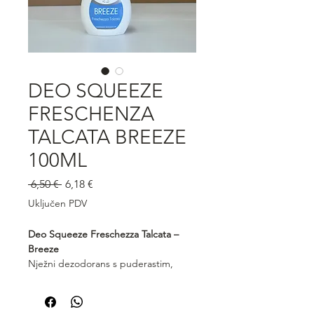
DEO SQUEEZE
FRESCHENZA
TALCATA BREEZE
100ML
Redovna
Cijena
 6,50 € 
6,18 €
cijena
s
Uključen PDV
popustom
Deo Squeeze Freschezza Talcata –
Breeze
Nježni dezodorans s puderastim,
svježim mirisom koji pruža dugotrajan
osjećaj čistoće i ugode. Deo Squeeze
Breeze Freschezza Talcata učinkovito