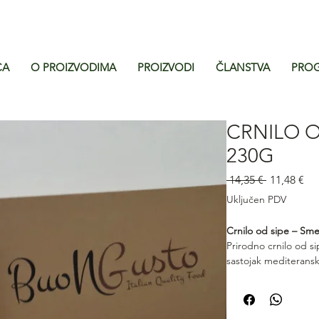
CA
O PROIZVODIMA
PROIZVODI
ČLANSTVA
PROG
CRNILO O
230G
Redovna
Ci
 14,35 € 
11,48 €
cijena
s
Uključen PDV
po
Crnilo od sipe – Sme
Prirodno crnilo od si
sastojak mediteransk
bogatu boju, intenzi
obogaćuje rižota, tje
dodir mora u svakoj k