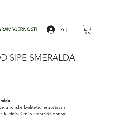
RAM VJERNOSTI
Prijavi se
D SIPE SMERALDA
jena
pustom
ralda
pe vrhunske kvalitete, neizostavan
e kuhinje. Crnilo Smeralda donosi
vnu morsku aromu i profinjen okus koji
stenine i umake. Autentičan talijanski
apljici.