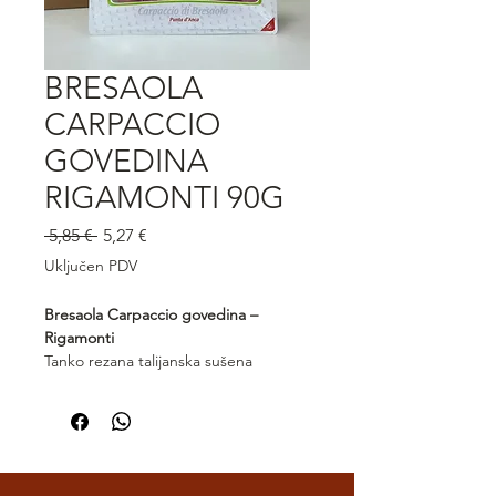
BRESAOLA
CARPACCIO
GOVEDINA
RIGAMONTI 90G
Redovna
Cijena
 5,85 € 
5,27 €
cijena
s
Uključen PDV
popustom
Bresaola Carpaccio govedina –
Rigamonti
Tanko rezana talijanska sušena
govedina iznimne mekoće i
delikatnog okusa. Carpaccio Bresaola
Rigamonti proizvedena je od
vrhunskog mesa, začinjenog i
sušenog prema tradicionalnoj