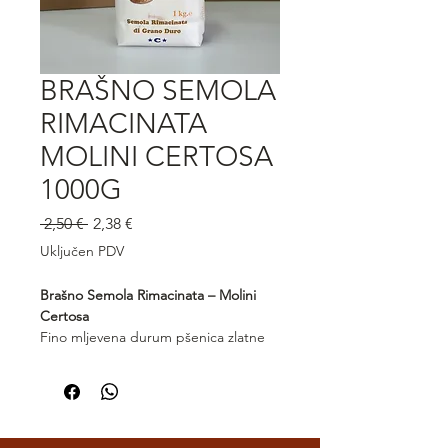
BRAŠNO SEMOLA
RIMACINATA
MOLINI CERTOSA
1000G
Redovna
Cijena
 2,50 € 
2,38 €
cijena
s
Uključen PDV
popustom
Brašno Semola Rimacinata – Molini
Certosa
Fino mljevena durum pšenica zlatne
boje, idealna za pripremu svježe
tjestenine, kruha i focaccie. Semola
Rimacinata Molini Certosa odlikuje se
bogatim okusom, čvrstom strukturom
i izvrsnom elastičnošću tijesta.