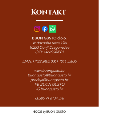
Autentičan sastojak prave talijanske
Kontakt
kuhinje.
BUON GUSTO d.o.o.
Vodovodna ulica 19A
10253 Donji Dragonožec
OIB:
14669642801
IBAN: HR22
2402 0061 1011 33835
www.buongusto.hr
buongusto@buongusto.hr
prodaja@buongusto.hr
FB BUON GUSTO
IG buongusto.hr
00385 91 6134 378
©2023 by BUON GUSTO