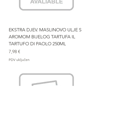
EKSTRA DJEV. MASLINOVO ULJE S
AROMOM BIJELOG TARTUFA IL
TARTUFO DI PAOLO 250ML
Cijena
7,98 €
PDV uključen