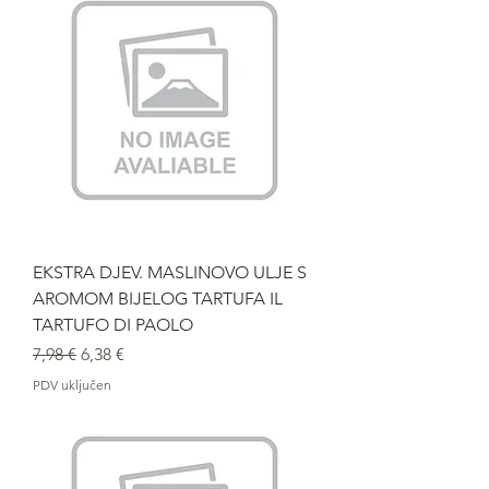
EKSTRA DJEV. MASLINOVO ULJE S
AROMOM BIJELOG TARTUFA IL
TARTUFO DI PAOLO
Redovna cijena
Cijena s popustom
7,98 €
6,38 €
PDV uključen