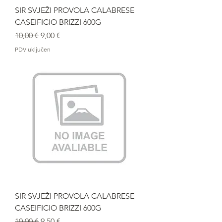
SIR SVJEŽI PROVOLA CALABRESE
CASEIFICIO BRIZZI 600G
Redovna cijena
Cijena s popustom
10,00 €
9,00 €
PDV uključen
SIR SVJEŽI PROVOLA CALABRESE
CASEIFICIO BRIZZI 600G
Redovna cijena
Cijena s popustom
10,00 €
9,50 €