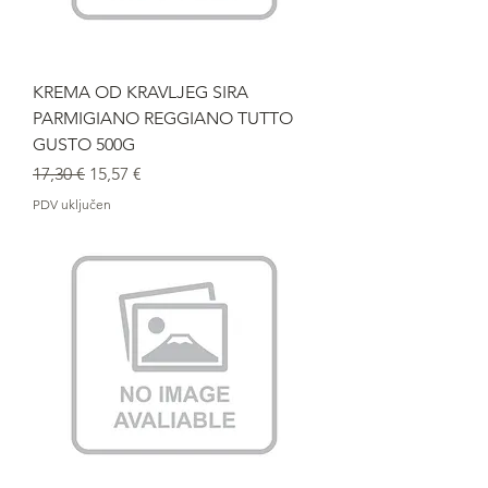
KREMA OD KRAVLJEG SIRA
PARMIGIANO REGGIANO TUTTO
GUSTO 500G
Redovna cijena
Cijena s popustom
17,30 €
15,57 €
PDV uključen