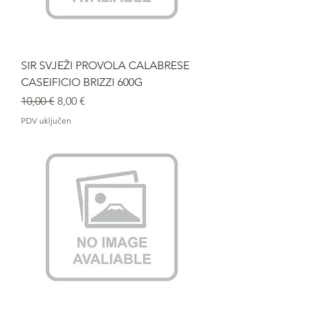
SIR SVJEŽI PROVOLA CALABRESE
CASEIFICIO BRIZZI 600G
Redovna cijena
Cijena s popustom
10,00 €
8,00 €
PDV uključen