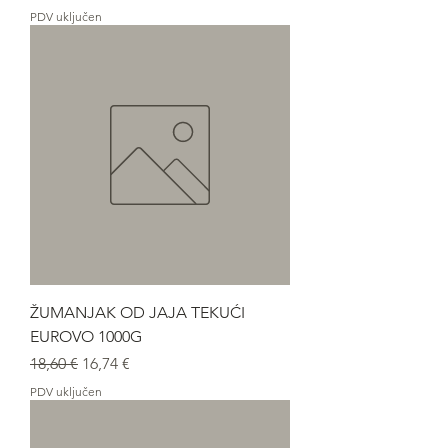
PDV uključen
ŽUMANJAK OD JAJA TEKUĆI
EUROVO 1000G
Redovna cijena
Cijena s popustom
18,60 €
16,74 €
PDV uključen