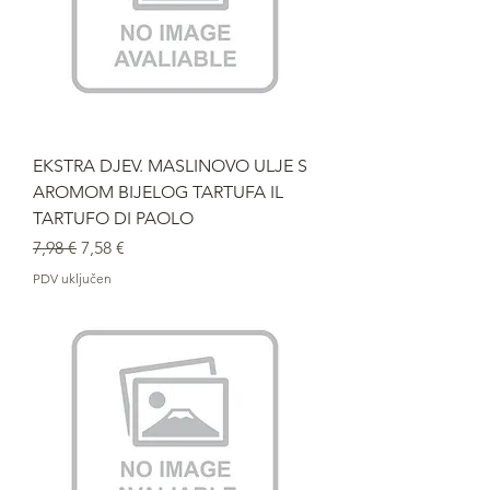
EKSTRA DJEV. MASLINOVO ULJE S
AROMOM BIJELOG TARTUFA IL
TARTUFO DI PAOLO
Redovna cijena
Cijena s popustom
7,98 €
7,58 €
PDV uključen