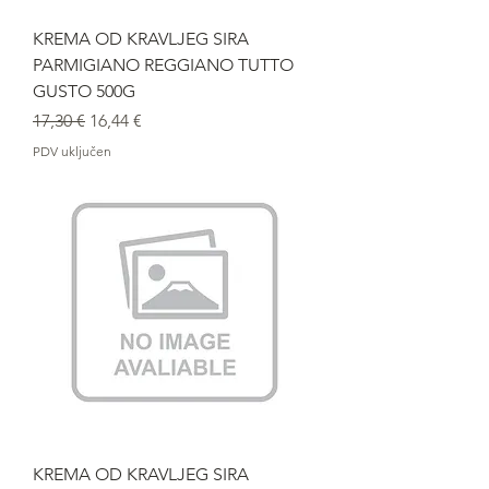
KREMA OD KRAVLJEG SIRA
PARMIGIANO REGGIANO TUTTO
GUSTO 500G
Redovna cijena
Cijena s popustom
17,30 €
16,44 €
PDV uključen
KREMA OD KRAVLJEG SIRA