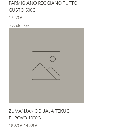
PARMIGIANO REGGIANO TUTTO
GUSTO 500G
Cijena
17,30 €
PDV uključen
ŽUMANJAK OD JAJA TEKUĆI
EUROVO 1000G
Redovna cijena
Cijena s popustom
18,60 €
14,88 €