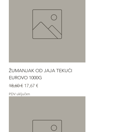
ŽUMANJAK OD JAJA TEKUĆI
EUROVO 1000G
Redovna cijena
Cijena s popustom
18,60 €
17,67 €
PDV uključen