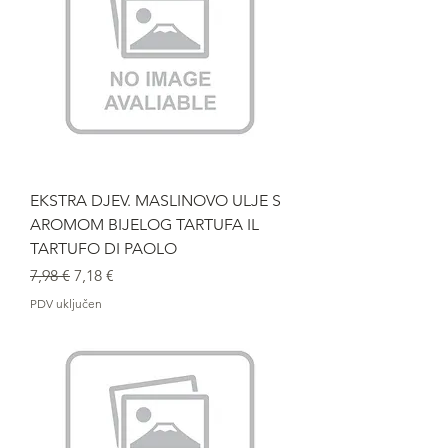
EKSTRA DJEV. MASLINOVO ULJE S
AROMOM BIJELOG TARTUFA IL
TARTUFO DI PAOLO
Redovna cijena
Cijena s popustom
7,98 €
7,18 €
PDV uključen