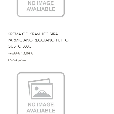
KREMA OD KRAVLJEG SIRA
PARMIGIANO REGGIANO TUTTO
GUSTO 500G
Redovna cijena
Cijena s popustom
17,30 €
13,84 €
PDV uključen